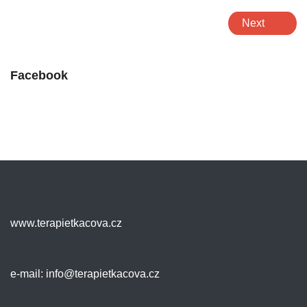
Next
Facebook
www.terapietkacova.cz
e-mail:
info@terapietkacova.cz